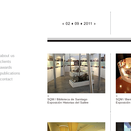
about us
clients
awards
publications
contact
SQM / Biblioteca de Santiago
SQM / Bien
Exposición Historias del Salitre
Exposición 