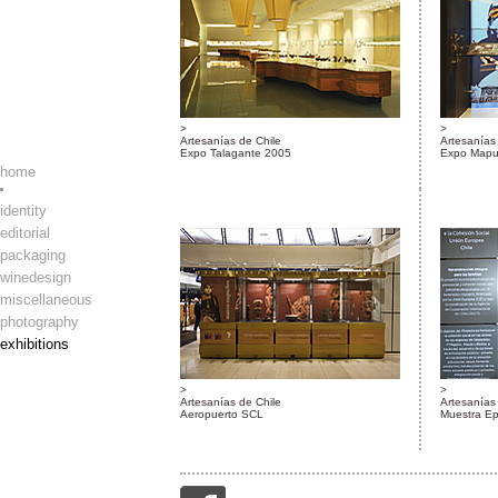
Artesanías de Chile
Artesanías
Expo Talagante 2005
Expo Mapu
home
identity
editorial
packaging
winedesign
miscellaneous
photography
exhibitions
Artesanías de Chile
Artesanías
Aeropuerto SCL
Muestra Ep